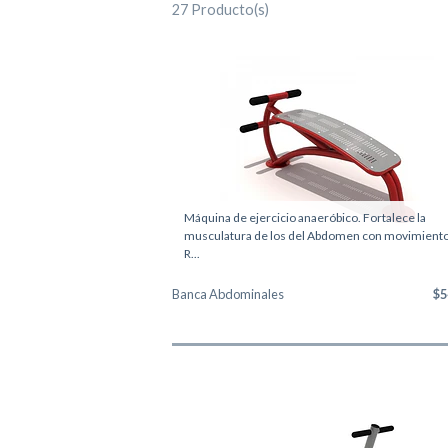
27 Producto(s)
Máquina de ejercicio anaeróbico. Fortalece la
musculatura de los del Abdomen con movimient
R...
Banca Abdominales
$5