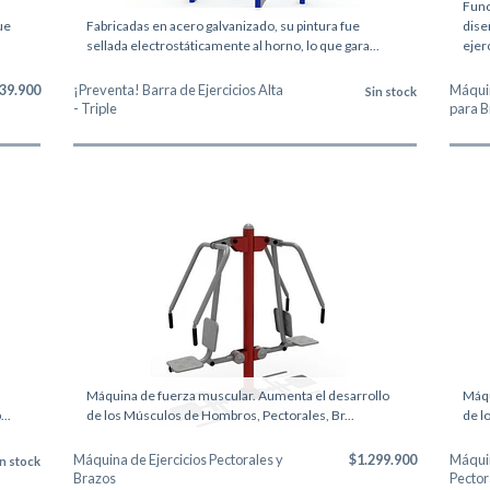
Func
ue
Fabricadas en acero galvanizado, su pintura fue
dise
sellada electrostáticamente al horno, lo que gara...
ejerc
39.900
¡Preventa! Barra de Ejercicios Alta
Máquin
Sin stock
- Triple
para Br
Máquina de fuerza muscular. Aumenta el desarrollo
Máqu
..
de los Músculos de Hombros, Pectorales, Br...
de l
Máquina de Ejercicios Pectorales y
$1.299.900
Máquin
in stock
Brazos
Pectora