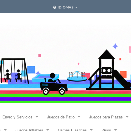
IDIOMAS
Envío y Servicios
Juegos de Patio
Juegos para Plazas
s
Juegos Inflables
Camas Elásticas
Pisos
Envíos
Resbalines y Trepadores
Modulares Alto Tráfico