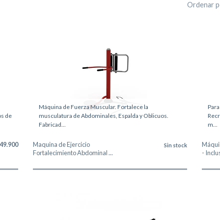
Ordenar p
Máquina de Fuerza Muscular. Fortalece la
Para
os de
musculatura de Abdominales, Espalda y Oblicuos.
Recr
Fabricad...
m...
49.900
Maquina de Ejercicio
Máquin
Sin stock
Fortalecimiento Abdominal ...
- Inclu