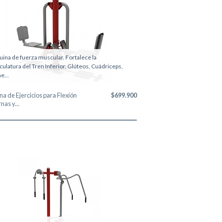
ina de fuerza muscular. Fortalece la
ulatura del Tren Inferior, Glúteos, Cuádriceps,
...
a de Ejercicios para Flexión
$699.900
nas y...