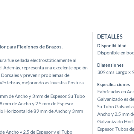
DETALLES
Disponibilidad
ior
para
Flexiones de Brazos.
Disponible en bo
ra fue sellada electrostáticamente al
Dimensiones
d. Además, representa una excelente opción
309 cms Largo x 
 Dorsales y prevenir problemas de
értebras, mejorando así nuestra Postura.
Especificaciones
Fabricadas en Ace
4 mm de Ancho y 3 mm de Espesor. Su Tubo
Galvanizado es d
48 mm de Ancho y 2.5 mm de Espesor.
Su Tubo Galvaniz
do Horizontal de 89 mm de Ancho y 3 mm
Ancho y 2.5 mm de
Galvanizado Hori
Espesor. Tubos d
de Ancho y 2.5 de Espesor y el Tubo