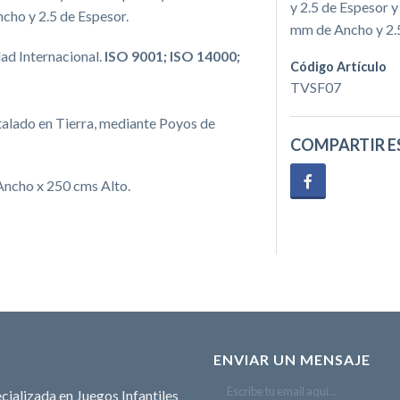
y 2.5 de Espesor y
ncho y 2.5 de Espesor.
mm de Ancho y 2.5
ad Internacional.
ISO 9001; ISO 14000;
Código Artículo
TVSF07
talado en Tierra, mediante Poyos de
COMPARTIR E
ncho x 250 cms Alto.
ENVIAR UN MENSAJE
cializada en Juegos Infantiles