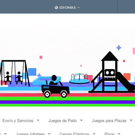
IDIOMAS
Envío y Servicios
Juegos de Patio
Juegos para Plazas
s
Juegos Inflables
Camas Elásticas
Pisos
Envíos
Resbalines y Trepadores
Modulares Alto Tráfico