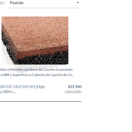
or:
elón o Palmeta con Base de Caucho Granulado
o SBR y Superficie o Cubierta de Caucho de Co...
 PISO DE CAUCHO HQ (High
$23.960
) SBM y ...
( $33.200 )