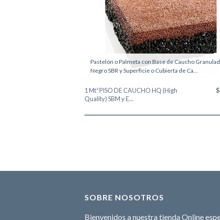
Pastelón o Palmeta con Base de Caucho Granula
Negro SBR y Superficie o Cubierta de Ca...
1 Mt² PISO DE CAUCHO HQ (High
$
Quality) SBM y E...
SOBRE NOSOTROS
Bienvenidos a nuestra tienda Online espe