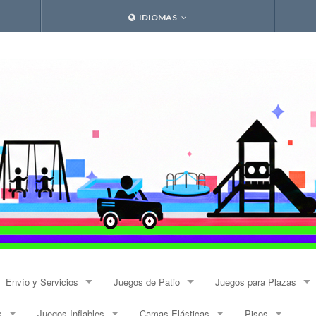
IDIOMAS
Envío y Servicios
Juegos de Patio
Juegos para Plazas
s
Juegos Inflables
Camas Elásticas
Pisos
Envíos
Resbalines y Trepadores
Modulares Alto Tráfico