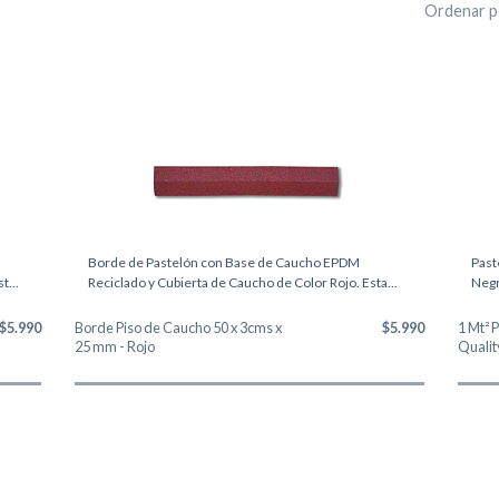
Ordenar p
Borde de Pastelón con Base de Caucho EPDM
Past
t...
Reciclado y Cubierta de Caucho de Color Rojo. Esta...
Negr
$5.990
Borde Piso de Caucho 50 x 3cms x
$5.990
1 Mt²
25 mm - Rojo
Quality