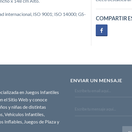
ncho x 148 cm Alto.
dad internacional, ISO 9001; ISO 14000; GS-
COMPARTIR E
ENVIAR UN MENSAJE
cializada en Juegos Infantiles
n el Sitio Web y conoce
ños y niñas de distintas
, Vehículos Infantiles,
s Inflables, Juegos de Plaza y