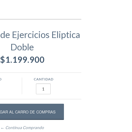
gamentos
Eva
e Ejercicios Eliptica
Doble
ástico
ivos
Equipamento Deportivo para Plazas
$1.199.900
usivos
Máquinas de Ejercicio
O
CANTIDAD
epadores
Circuito Fitness
← Continua Comprando