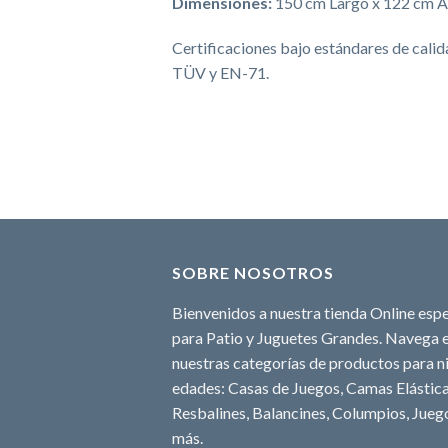
Dimensiones:
150 cm Largo x 122 cm A
Certificaciones bajo estándares de cali
TÜV y EN-71.
SOBRE NOSOTROS
Bienvenidos a nuestra tienda Online espe
para Patio y Juguetes Grandes. Navega e
nuestras categorías de productos para ni
edades: Casas de Juegos, Camas Elásticas
Resbalines, Balancines, Columpios, Juego
más.