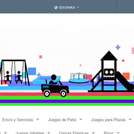
IDIOMAS
Envío y Servicios
Juegos de Patio
Juegos para Plazas
s
Juegos Inflables
Camas Elásticas
Pisos
Envíos
Resbalines y Trepadores
Modulares Alto Tráfico