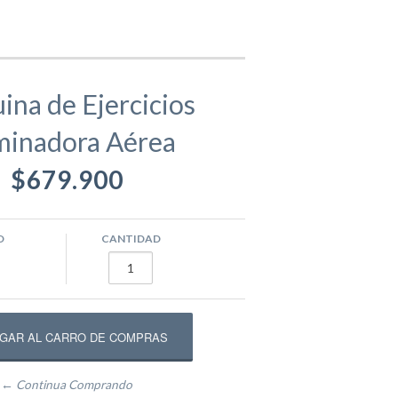
gamentos
Eva
na de Ejercicios
inadora Aérea
ástico
ivos
Equipamento Deportivo para Plazas
$679.900
usivos
Máquinas de Ejercicio
O
CANTIDAD
epadores
Circuito Fitness
← Continua Comprando