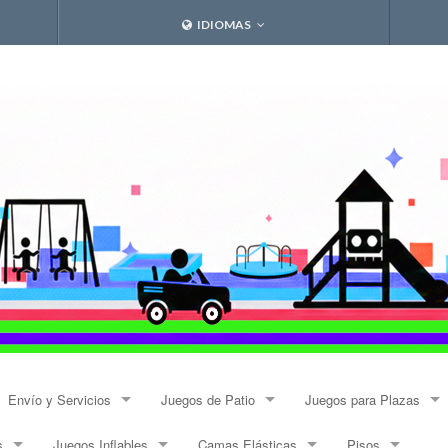
IDIOMAS
Envío y Servicios
Juegos de Patio
Juegos para Plazas
s
Juegos Inflables
Camas Elásticas
Pisos
Envíos
Resbalines y Trepadores
Modulares Alto Tráfico