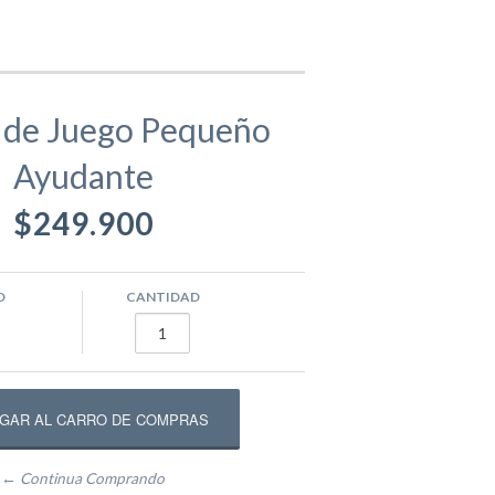
gamentos
Eva
 de Juego Pequeño
Ayudante
ástico
ivos
Equipamento Deportivo para Plazas
$249.900
usivos
Máquinas de Ejercicio
O
CANTIDAD
epadores
Circuito Fitness
← Continua Comprando