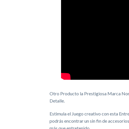
Otro Producto la Prestigiosa Marca Nor
Detalle.
Estimula el Juego creativo con esta Entr
podrás encontrar un sin fin de accesori
más que entretenido.