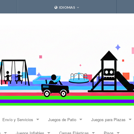
IDIOMAS
Envío y Servicios
Juegos de Patio
Juegos para Plazas
s
Juegos Inflables
Camas Elásticas
Pisos
Envíos
Resbalines y Trepadores
Modulares Alto Tráfico