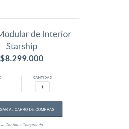
gamentos
Eva
odular de Interior
Starship
ástico
ivos
Equipamento Deportivo para Plazas
$8.299.000
usivos
Máquinas de Ejercicio
O
CANTIDAD
epadores
Circuito Fitness
← Continua Comprando