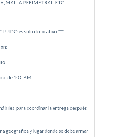
, MALLA PERIMETRAL, ETC.
CLUIDO es solo decorativo ***
son:
lto
inimo de 10 CBM
 hábiles, para coordinar la entrega después
ona geográfica y lugar donde se debe armar