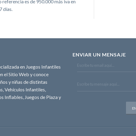
referencia es de 950.000 m​á​s iva en
7 días.
ENVIAR UN MENSAJE
cializada en Juegos Infantiles
n el Sitio Web y conoce
ños y niñas de distintas
, Vehículos Infantiles,
s Inflables, Juegos de Plaza y