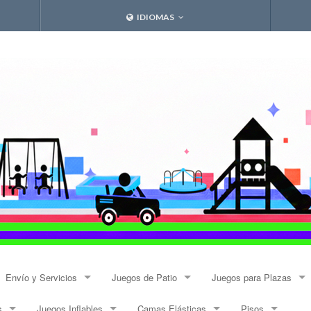
IDIOMAS
Envío y Servicios
Juegos de Patio
Juegos para Plazas
s
Juegos Inflables
Camas Elásticas
Pisos
Envíos
Resbalines y Trepadores
Modulares Alto Tráfico