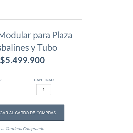
gamentos
Eva
Modular para Plaza
balines y Tubo
ástico
ivos
Equipamento Deportivo para Plazas
$5.499.900
usivos
Máquinas de Ejercicio
O
CANTIDAD
epadores
Circuito Fitness
← Continua Comprando