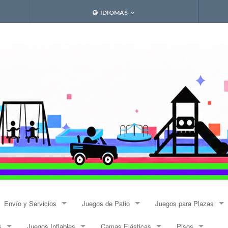
IDIOMAS
Envío y Servicios
Juegos de Patio
Juegos para Plazas
s
Juegos Inflables
Camas Elásticas
Pisos
Envíos
Resbalines y Trepadores
Modulares Alto Tráfico