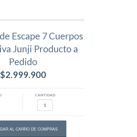
gamentos
Eva
de Escape 7 Cuerpos
va Junji Producto a
ástico
ivos
Equipamento Deportivo para Plazas
Pedido
usivos
Máquinas de Ejercicio
$2.999.900
epadores
Circuito Fitness
O
CANTIDAD