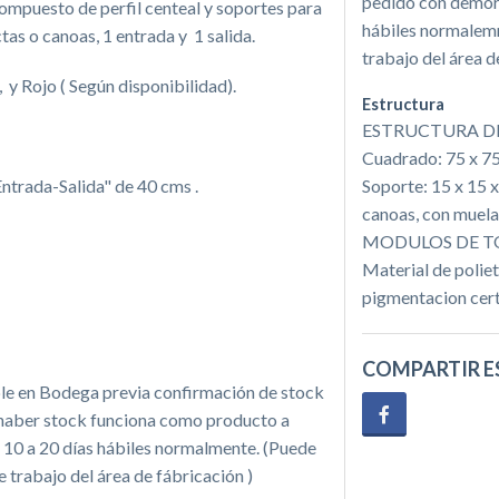
pedido con demora
mpuesto de perfil centeal y soportes para
hábiles normalemn
tas o canoas, 1 entrada y 1 salida.
trabajo del área d
 y Rojo ( Según disponibilidad).
Estructura
ESTRUCTURA DE 
Cuadrado: 75 x 75
ntrada-Salida" de 40 cms .
Soporte: 15 x 15 
canoas, con muela 
MODULOS DE TOBO
Material de poliet
pigmentacion cert
COMPARTIR E
le en Bodega previa confirmación de stock
o haber stock funciona como producto a
10 a 20 días hábiles normalmente. (Puede
trabajo del área de fábricación )