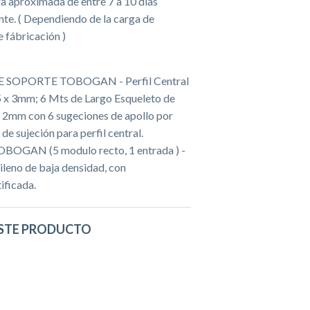
 aproximada de entre 7 a 10 días
te. ( Dependiendo de la carga de
e fábricación )
SOPORTE TOBOGAN - Perfil Central
 x 3mm; 6 Mts de Largo Esqueleto de
x 2mm con 6 sugeciones de apollo por
de sujeción para perfil central.
GAN (5 modulo recto, 1 entrada ) -
ileno de baja densidad, con
ificada.
STE PRODUCTO