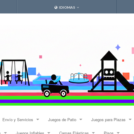
IDIOMAS
Envío y Servicios
Juegos de Patio
Juegos para Plazas
s
Juegos Inflables
Camas Elásticas
Pisos
Envíos
Resbalines y Trepadores
Modulares Alto Tráfico