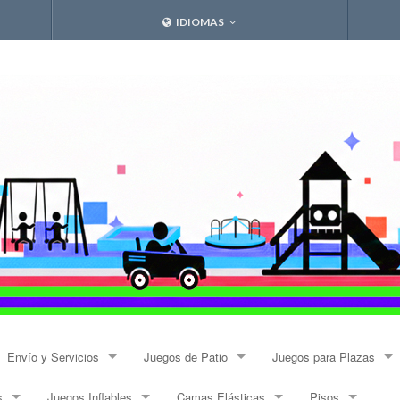
IDIOMAS
Envío y Servicios
Juegos de Patio
Juegos para Plazas
s
Juegos Inflables
Camas Elásticas
Pisos
Envíos
Resbalines y Trepadores
Modulares Alto Tráfico