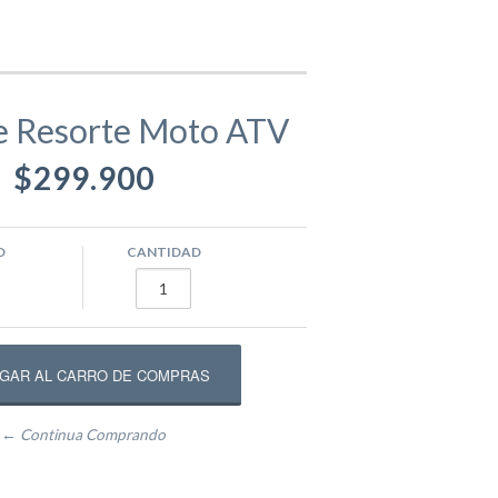
gamentos
Eva
e Resorte Moto ATV
$299.900
ástico
ivos
Equipamento Deportivo para Plazas
usivos
Máquinas de Ejercicio
O
CANTIDAD
epadores
Circuito Fitness
← Continua Comprando