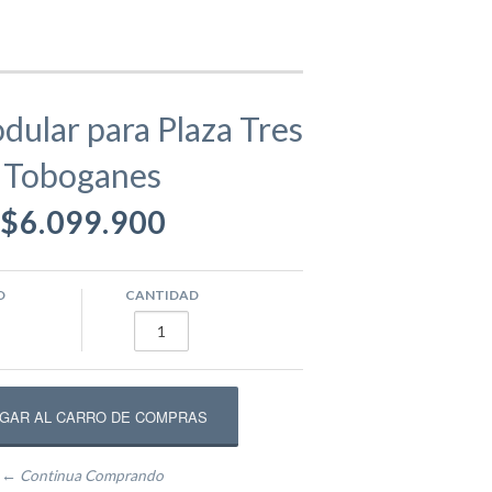
gamentos
Eva
ular para Plaza Tres
Toboganes
ástico
ivos
Equipamento Deportivo para Plazas
$6.099.900
usivos
Máquinas de Ejercicio
O
CANTIDAD
epadores
Circuito Fitness
← Continua Comprando