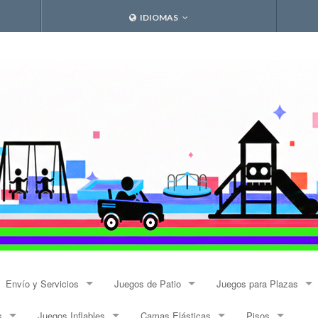
IDIOMAS
Envío y Servicios
Juegos de Patio
Juegos para Plazas
s
Juegos Inflables
Camas Elásticas
Pisos
Envíos
Resbalines y Trepadores
Modulares Alto Tráfico