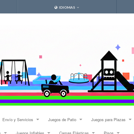
IDIOMAS
Envío y Servicios
Juegos de Patio
Juegos para Plazas
s
Juegos Inflables
Camas Elásticas
Pisos
Envíos
Resbalines y Trepadores
Modulares Alto Tráfico