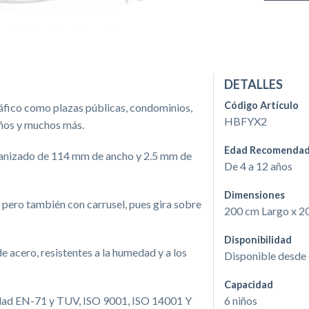
DETALLES
Código Artículo
ráfico como plazas públicas, condominios,
HBFYX2
años y muchos más.
Edad Recomenda
lvanizado de 114 mm de ancho y 2.5 mm de
De 4 a 12 años
Dimensiones
 pero también con carrusel, pues gira sobre
200 cm Largo x 2
Disponibilidad
e acero, resistentes a la humedad y a los
Disponible desde
Capacidad
ridad EN-71 y TUV, ISO 9001, ISO 14001 Y
6 niños