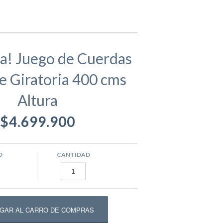
gamentos
Eva
a! Juego de Cuerdas
e Giratoria 400 cms
ástico
ivos
Equipamento Deportivo para Plazas
Altura
usivos
Máquinas de Ejercicio
$4.699.900
epadores
Circuito Fitness
O
CANTIDAD