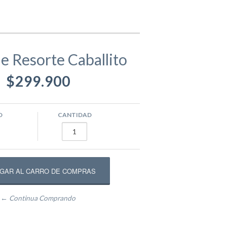
gamentos
Eva
e Resorte Caballito
$299.900
ástico
ivos
Equipamento Deportivo para Plazas
usivos
Máquinas de Ejercicio
O
CANTIDAD
epadores
Circuito Fitness
← Continua Comprando