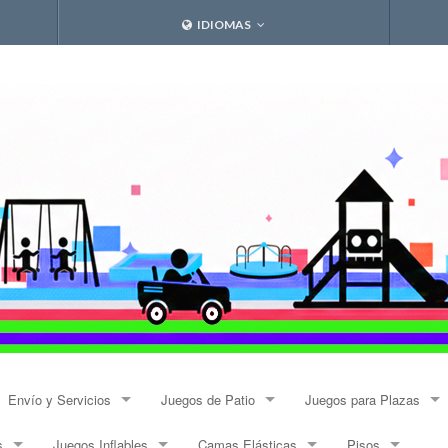
IDIOMAS
Envío y Servicios
Juegos de Patio
Juegos para Plazas
s
Juegos Inflables
Camas Elásticas
Pisos
Envíos
Resbalines y Trepadores
Modulares Alto Tráfico