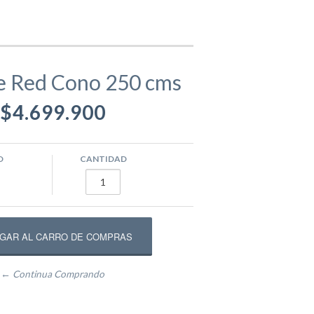
gamentos
Eva
e Red Cono 250 cms
$4.699.900
ástico
ivos
Equipamento Deportivo para Plazas
usivos
Máquinas de Ejercicio
O
CANTIDAD
epadores
Circuito Fitness
← Continua Comprando