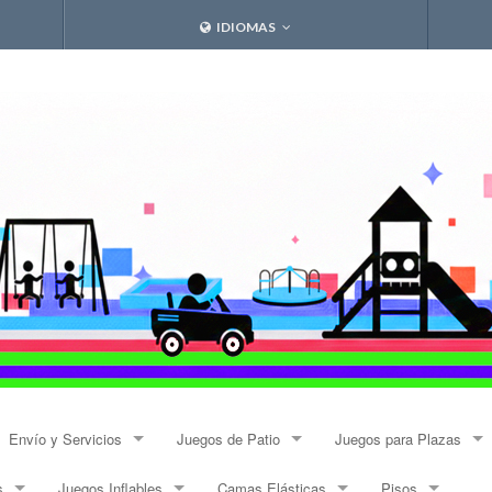
IDIOMAS
Envío y Servicios
Juegos de Patio
Juegos para Plazas
s
Juegos Inflables
Camas Elásticas
Pisos
Envíos
Resbalines y Trepadores
Modulares Alto Tráfico