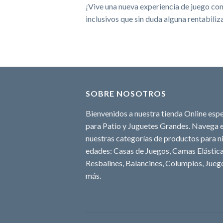
¡Vive una nueva experiencia de juego con
inclusivos que sin duda alguna rentabiliz
SOBRE NOSOTROS
Bienvenidos a nuestra tienda Online espe
para Patio y Juguetes Grandes. Navega e
nuestras categorías de productos para ni
edades: Casas de Juegos, Camas Elásticas
Resbalines, Balancines, Columpios, Juego
más.