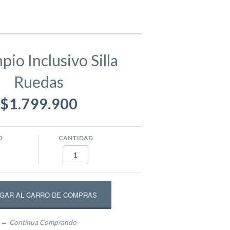
gamentos
Eva
io Inclusivo Silla
Ruedas
ástico
ivos
Equipamento Deportivo para Plazas
$1.799.900
usivos
Máquinas de Ejercicio
O
CANTIDAD
epadores
Circuito Fitness
← Continua Comprando