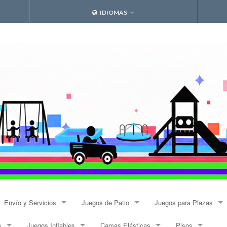
IDIOMAS
Envío y Servicios
Juegos de Patio
Juegos para Plazas
s
Juegos Inflables
Camas Elásticas
Pisos
Envíos
Resbalines y Trepadores
Modulares Alto Tráfico