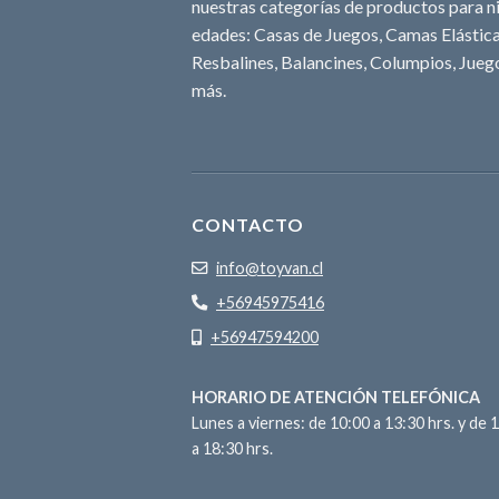
nuestras categorías de productos para ni
edades: Casas de Juegos, Camas Elásticas
Resbalines, Balancines, Columpios, Juego
más.
CONTACTO
info@toyvan.cl
+56945975416
+56947594200
HORARIO DE ATENCIÓN TELEFÓNICA
Lunes a viernes: de 10:00 a 13:30 hrs. y de 
a 18:30 hrs.