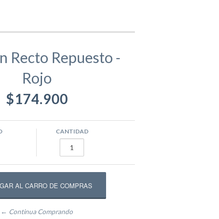
gamentos
Eva
n Recto Repuesto -
Rojo
ástico
ivos
Equipamento Deportivo para Plazas
$174.900
usivos
Máquinas de Ejercicio
O
CANTIDAD
epadores
Circuito Fitness
← Continua Comprando