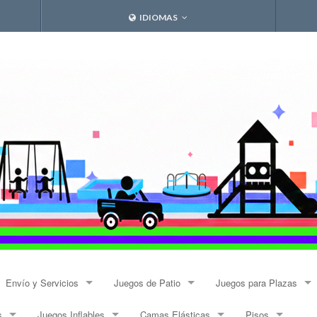
IDIOMAS
Envío y Servicios
Juegos de Patio
Juegos para Plazas
s
Juegos Inflables
Camas Elásticas
Pisos
Envíos
Resbalines y Trepadores
Modulares Alto Tráfico