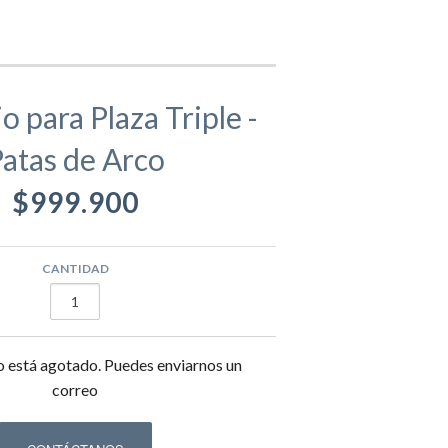
gamentos
Eva
 para Plaza Triple -
atas de Arco
ástico
ivos
Equipamento Deportivo para Plazas
$999.900
usivos
Máquinas de Ejercicio
CANTIDAD
epadores
Circuito Fitness
o está agotado. Puedes enviarnos un
correo