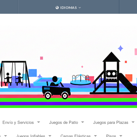
IDIOMAS
Envío y Servicios
Juegos de Patio
Juegos para Plazas
s
Juegos Inflables
Camas Elásticas
Pisos
Envíos
Resbalines y Trepadores
Modulares Alto Tráfico