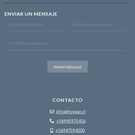
ENVIAR UN MENSAJE
CONTACTO
info@toyvan.cl
+56945975416
+56947594200