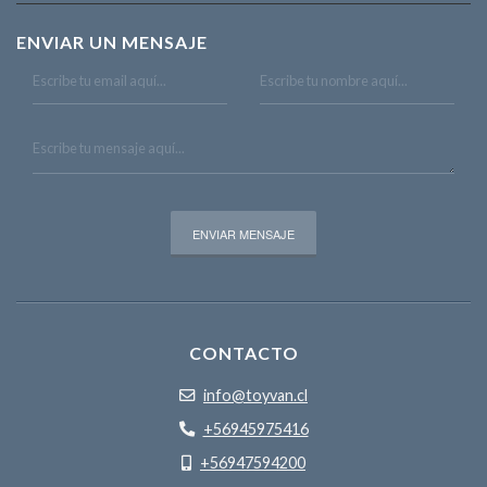
ENVIAR UN MENSAJE
CONTACTO
info@toyvan.cl
+56945975416
+56947594200