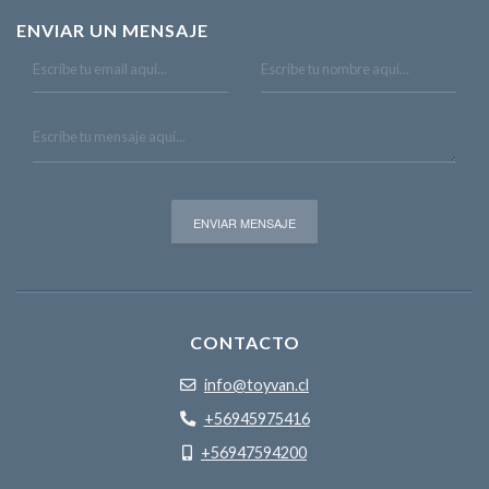
ENVIAR UN MENSAJE
CONTACTO
info@toyvan.cl
+56945975416
+56947594200