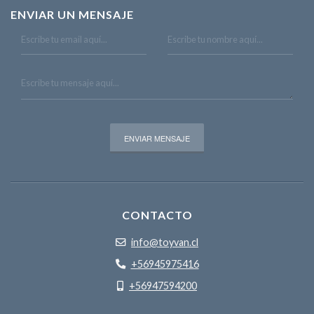
ENVIAR UN MENSAJE
CONTACTO
info@toyvan.cl
+56945975416
+56947594200