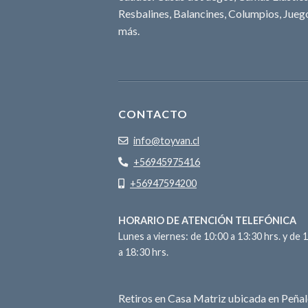
Resbalines, Balancines, Columpios, Juego
más.
CONTACTO
info@toyvan.cl
+56945975416
+56947594200
HORARIO DE ATENCIÓN TELEFÓNICA
Lunes a viernes: de 10:00 a 13:30 hrs. y de 
a 18:30 hrs.
Retiros en Casa Matriz ubicada en Peñal