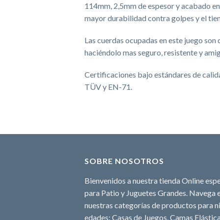
114mm, 2,5mm de espesor y acabado en p
mayor durabilidad contra golpes y el ti
Las cuerdas ocupadas en este juego so
haciéndolo mas seguro, resistente y ami
Certificaciones bajo estándares de cali
TÜV y EN-71.
SOBRE NOSOTROS
Bienvenidos a nuestra tienda Online espe
para Patio y Juguetes Grandes. Navega e
nuestras categorías de productos para ni
edades: Casas de Juegos, Camas Elásticas