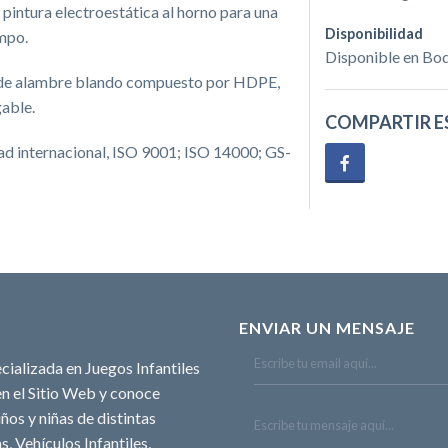
intura electroestática al horno para una
Disponibilidad
empo.
Disponible en Bo
n de alambre blando compuesto por HDPE,
gable.
COMPARTIR E
dad internacional, ISO 9001; ISO 14000; GS-
ENVIAR UN MENSAJE
cializada en Juegos Infantiles
n el Sitio Web y conoce
ños y niñas de distintas
, Vehículos Infantiles,