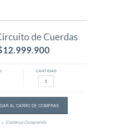
gamentos
Eva
ircuito de Cuerdas
$12.999.900
ástico
ivos
Equipamento Deportivo para Plazas
usivos
Máquinas de Ejercicio
O
CANTIDAD
epadores
Circuito Fitness
← Continua Comprando