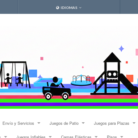
IDIOMAS
Envío y Servicios
Juegos de Patio
Juegos para Plazas
s
Juegos Inflables
Camas Elásticas
Pisos
Envíos
Resbalines y Trepadores
Modulares Alto Tráfico